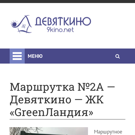
МЕНЮ
Маршрутка №2А —
Девяткино — ЖК
«GreenЛандия»
Маршрутное