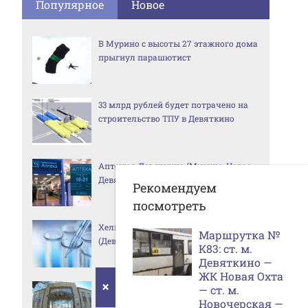
Популярное
Новое
В Мурино с высоты 27 этажного дома
прыгнул парашютист
33 млрд рублей будет потрачено на
строительство ТПУ в Девяткино
Аптеки в Девяткино (Мурино, Новое
Девяткино)
Рекомендуем
посмотреть
Хеликс и Инвитро в Мурино
Маршрутка №
(Девяткино)
К83: ст. м.
Девяткино —
ЖК Новая Охта
×
— ст. м.
Росреестр в Девяткино (Больше не
Новочерская —
работает — обращайтесь в МФЦ)