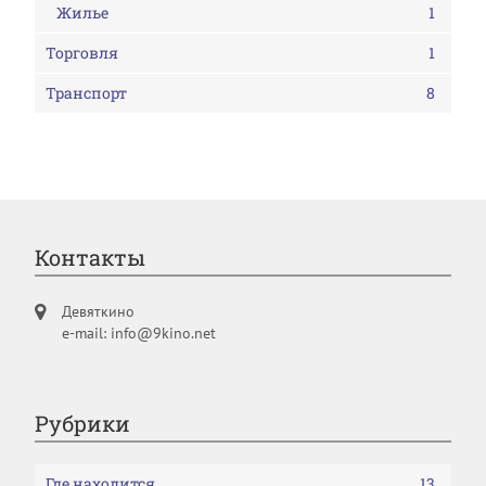
Жилье
1
Торговля
1
Транспорт
8
Контакты
Девяткино
e-mail: info@9kino.net
Рубрики
Где находится
13